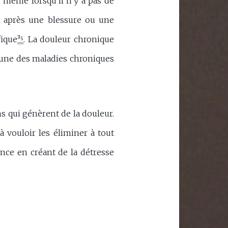
u même lorsqu’il n’y a pas de
it après une blessure ou une
fique
³⁵
. La douleur chronique
l’une des maladies chroniques
s qui génèrent de la douleur.
à vouloir les éliminer à tout
ence en créant de la détresse