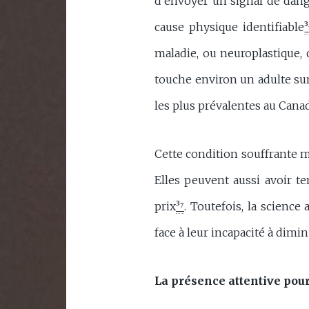
d’envoyer un signal de dange
cause physique identifiable
³
maladie, ou neuroplastique, c
touche environ un adulte sur 
les plus prévalentes au Cana
Cette condition souffrante m
Elles peuvent aussi avoir te
prix
³⁷
. Toutefois, la science
face à leur incapacité à dimi
La présence attentive pour