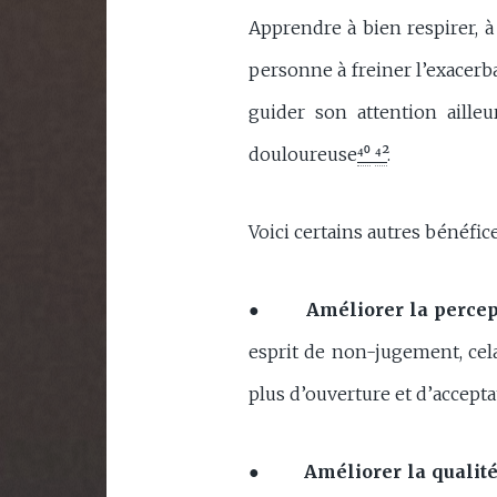
Apprendre à bien respirer, à
personne à freiner l’exacerb
guider son attention ailleu
douloureuse
⁴⁰
⁴²
.
Voici certains autres bénéfic
●
Améliorer la percept
esprit de non-jugement, cel
plus d’ouverture et d’accepta
●
Améliorer la qualité