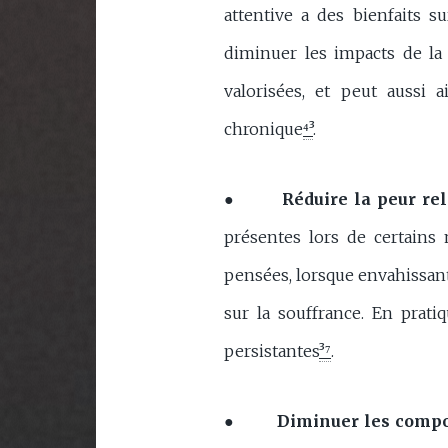
attentive a des bienfaits s
diminuer les impacts de la
valorisées, et peut aussi
chronique
⁴³
.
●
Réduire la peur rel
présentes lors de certains
pensées, lorsque envahissant
sur la souffrance. En prati
persistantes
³⁷
.
●
Diminuer les compo