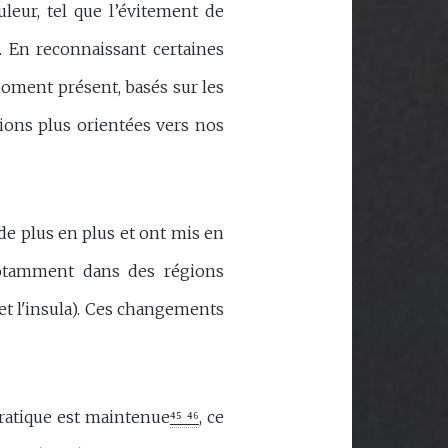
uleur, tel que l’évitement de
r. En reconnaissant certaines
moment présent, basés sur les
ions plus orientées vers nos
e plus en plus et ont mis en
notamment dans des régions
et l'insula). Ces changements
pratique est maintenue
⁴⁵ ⁴⁶
, ce