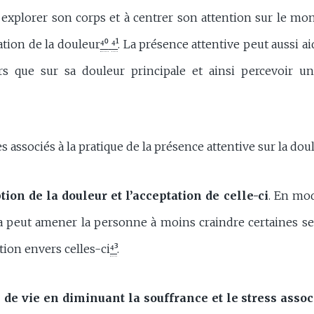
 explorer son corps et à centrer son attention sur le mo
ation de la douleur
⁴⁰
⁴¹
. La présence attentive peut aussi ai
rs que sur sa douleur principale et ainsi percevoir un
es associés à la pratique de la présence attentive sur la do
ion de la douleur et l’acceptation de celle-ci
. En mo
a peut amener la personne à moins craindre certaines sen
tion envers celles-ci
⁴³
.
 de vie en diminuant la souffrance et le stress assoc