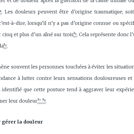
r et de douleur après la guérison de la cause initiale o
⁴
. Les douleurs peuvent être d’origine traumatique, so
’est-à-dire, lorsqu’il n’y a pas d’origine connue ou spéci
cinq et plus d’un aîné sur trois
³⁶
. Cela représente donc 
da
³⁶
.
ène souvent les personnes touchées à éviter les situation
ndance à lutter contre leurs sensations douloureuses et 
 a identifié que cette posture tend à aggraver leur expéri
nuer leur douleur
³⁷ ³⁸
.
 gérer la douleur